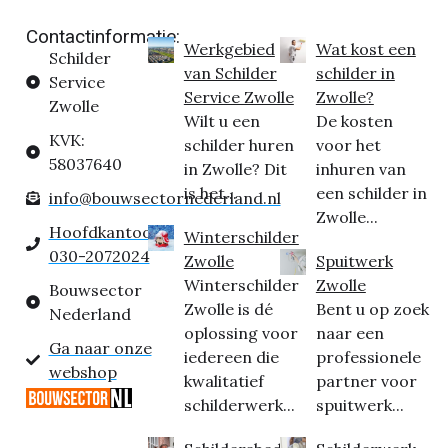
Contactinformatie:
Werkgebied
Wat kost een
Schilder
van Schilder
schilder in
Service
Service Zwolle
Zwolle?
Zwolle
Wilt u een
De kosten
KVK:
schilder huren
voor het
58037640
in Zwolle? Dit
inhuren van
is het...
een schilder in
info@bouwsectornederland.nl
Zwolle...
Hoofdkantoor:
Winterschilder
030-2072024
Zwolle
Spuitwerk
Winterschilder
Zwolle
Bouwsector
Zwolle is dé
Bent u op zoek
Nederland
oplossing voor
naar een
Ga naar onze
iedereen die
professionele
webshop
kwalitatief
partner voor
schilderwerk...
spuitwerk...