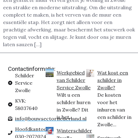
Een gestucte muur verven geeft je woning in Zwolle
een strakke en moderne uitstraling. Om die uitstraling
compleet te maken, is het verven van de muur een
essentiële stap. Het zorgt niet alleen voor een
prachtige afwerking, maar beschermt het stucwerk ook
tegen vuil, vocht en slijtage. Je kunt door ons je muren
laten sauzen […]
Contactinformatie:
Werkgebied
Wat kost een
Schilder
van Schilder
schilder in
Service
Service Zwolle
Zwolle?
Zwolle
Wilt u een
De kosten
KVK:
schilder huren
voor het
58037640
in Zwolle? Dit
inhuren van
is het...
een schilder in
info@bouwsectornederland.nl
Zwolle...
Hoofdkantoor:
Winterschilder
030-2072024
Zwolle
Spuitwerk