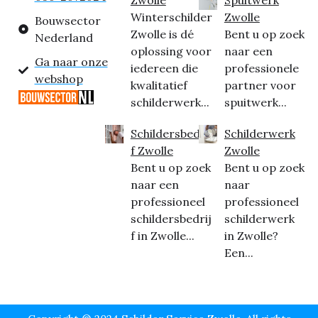
Winterschilder
Zwolle
Bouwsector
Zwolle is dé
Bent u op zoek
Nederland
oplossing voor
naar een
Ga naar onze
iedereen die
professionele
webshop
kwalitatief
partner voor
schilderwerk...
spuitwerk...
Schildersbedrij
Schilderwerk
f Zwolle
Zwolle
Bent u op zoek
Bent u op zoek
naar een
naar
professioneel
professioneel
schildersbedrij
schilderwerk
f in Zwolle...
in Zwolle?
Een...