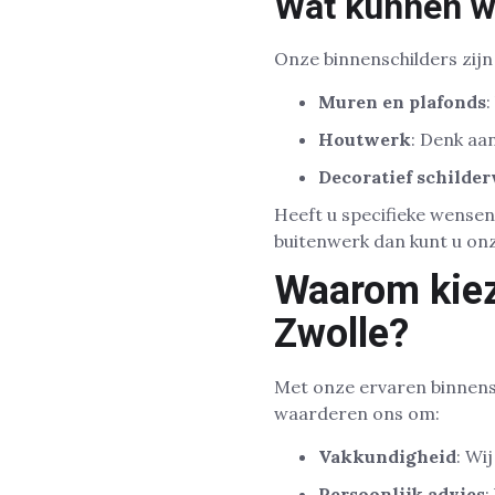
Wat kunnen wi
Onze binnenschilders zijn
Muren en plafonds
:
Houtwerk
: Denk aa
Decoratief schilde
Heeft u specifieke wensen
buitenwerk dan kunt u on
Waarom kiez
Zwolle?
Met onze ervaren binnensc
waarderen ons om:
Vakkundigheid
: Wi
Persoonlijk advies
: