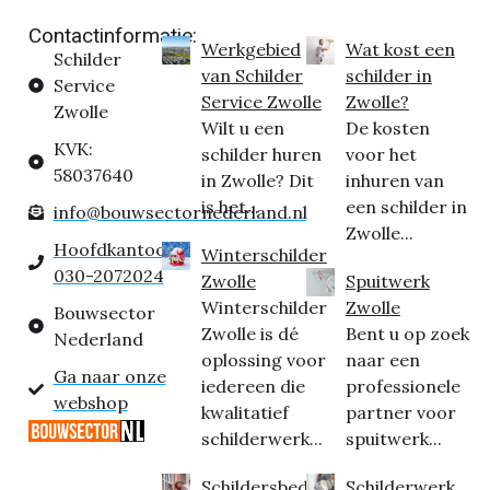
Contactinformatie:
Werkgebied
Wat kost een
Schilder
van Schilder
schilder in
Service
Service Zwolle
Zwolle?
Zwolle
Wilt u een
De kosten
KVK:
schilder huren
voor het
58037640
in Zwolle? Dit
inhuren van
is het...
een schilder in
info@bouwsectornederland.nl
Zwolle...
Hoofdkantoor:
Winterschilder
030-2072024
Zwolle
Spuitwerk
Winterschilder
Zwolle
Bouwsector
Zwolle is dé
Bent u op zoek
Nederland
oplossing voor
naar een
Ga naar onze
iedereen die
professionele
webshop
kwalitatief
partner voor
schilderwerk...
spuitwerk...
Schildersbedrij
Schilderwerk