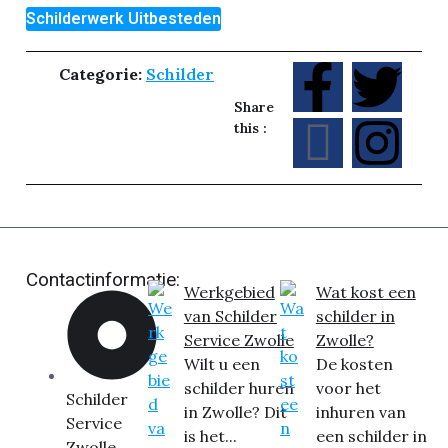
Schilderwerk Uitbesteden
Categorie:
Schilder
Share
this :
Contactinformatie:
Werkgebied
Wat kost een
van Schilder
schilder in
Service Zwolle
Zwolle?
Wilt u een
De kosten
schilder huren
voor het
Schilder
in Zwolle? Dit
inhuren van
Service
is het...
een schilder in
Zwolle