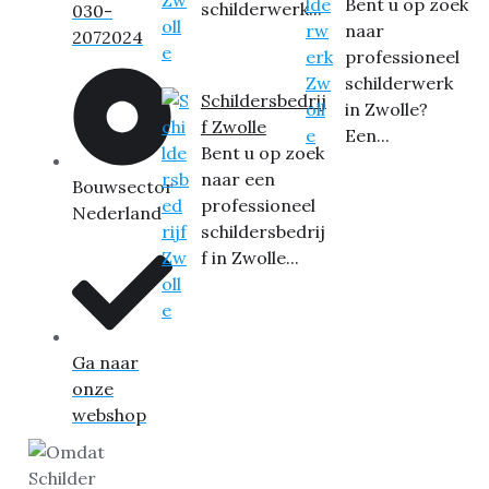
Bent u op zoek
schilderwerk...
030-
naar
2072024
professioneel
schilderwerk
Schildersbedrij
in Zwolle?
f Zwolle
Een...
Bent u op zoek
naar een
Bouwsector
professioneel
Nederland
schildersbedrij
f in Zwolle...
Ga naar
onze
webshop