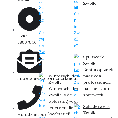
Zwolle...
KVK:
58037640
Spuitwerk
Zwolle
Bent u op zoek
Winterschilder
naar een
info@bouwsectornederland.nl
Zwolle
professionele
Winterschilder
partner voor
Zwolle is dé
spuitwerk...
oplossing voor
Schilderwerk
iedereen die
Zwolle
kwalitatief
Hoofdkantoor: