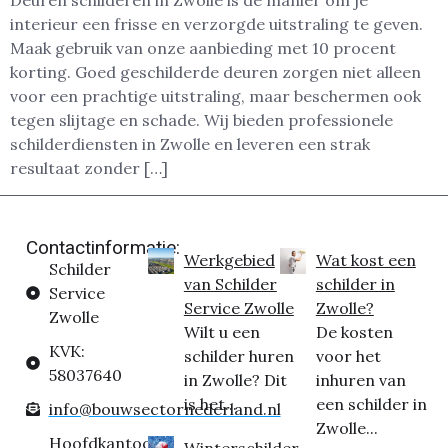
Deuren schilderen in Zwolle is dé manier om je
interieur een frisse en verzorgde uitstraling te geven.
Maak gebruik van onze aanbieding met 10 procent
korting. Goed geschilderde deuren zorgen niet alleen
voor een prachtige uitstraling, maar beschermen ook
tegen slijtage en schade. Wij bieden professionele
schilderdiensten in Zwolle en leveren een strak
resultaat zonder […]
Contactinformatie:
Werkgebied
Wat kost een
Schilder
van Schilder
schilder in
Service
Service Zwolle
Zwolle?
Zwolle
Wilt u een
De kosten
KVK:
schilder huren
voor het
58037640
in Zwolle? Dit
inhuren van
is het...
een schilder in
info@bouwsectornederland.nl
Zwolle...
Hoofdkantoor:
Winterschilder