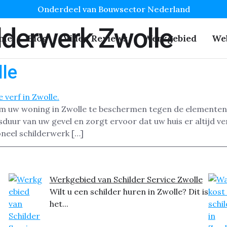
Onderdeel van Bouwsector Nederland
lderwerk Zwolle
me
Blog
Video Reviews
Werkgebied
We
lle
 om uw woning in Zwolle te beschermen tegen de elementen
uur van uw gevel en zorgt ervoor dat uw huis er altijd ve
oneel schilderwerk […]
Werkgebied van Schilder Service Zwolle
Wilt u een schilder huren in Zwolle? Dit is
het...