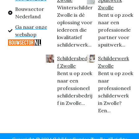
Winterschilder
Zwolle
Bouwsector
Zwolle is dé
Bent u op zoek
Nederland
oplossing voor
naar een
Ga naar onze
iedereen die
professionele
webshop
kwalitatief
partner voor
schilderwerk...
spuitwerk...
Schildersbedrij
Schilderwerk
f Zwolle
Zwolle
Bent u op zoek
Bent u op zoek
naar een
naar
professioneel
professioneel
schildersbedrij
schilderwerk
f in Zwolle...
in Zwolle?
Een...