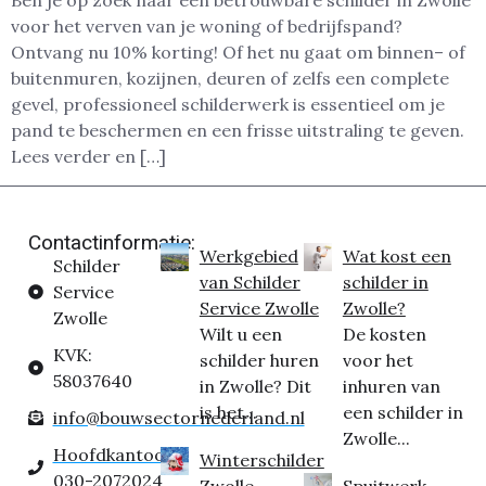
Ben je op zoek naar een betrouwbare schilder in Zwolle
voor het verven van je woning of bedrijfspand?
Ontvang nu 10% korting! Of het nu gaat om binnen– of
buitenmuren, kozijnen, deuren of zelfs een complete
gevel, professioneel schilderwerk is essentieel om je
pand te beschermen en een frisse uitstraling te geven.
Lees verder en […]
Contactinformatie:
Werkgebied
Wat kost een
Schilder
van Schilder
schilder in
Service
Service Zwolle
Zwolle?
Zwolle
Wilt u een
De kosten
KVK:
schilder huren
voor het
58037640
in Zwolle? Dit
inhuren van
is het...
een schilder in
info@bouwsectornederland.nl
Zwolle...
Hoofdkantoor:
Winterschilder
030-2072024
Zwolle
Spuitwerk