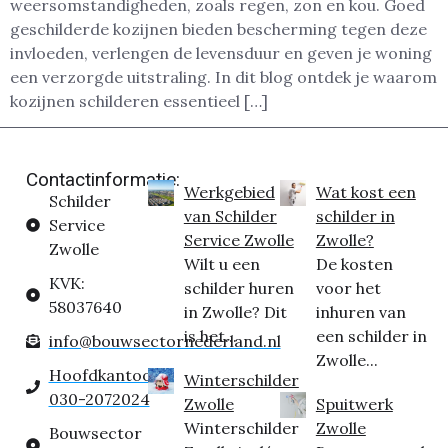
weersomstandigheden, zoals regen, zon en kou. Goed
geschilderde kozijnen bieden bescherming tegen deze
invloeden, verlengen de levensduur en geven je woning
een verzorgde uitstraling. In dit blog ontdek je waarom
kozijnen schilderen essentieel […]
Contactinformatie:
Werkgebied
Wat kost een
Schilder
van Schilder
schilder in
Service
Service Zwolle
Zwolle?
Zwolle
Wilt u een
De kosten
KVK:
schilder huren
voor het
58037640
in Zwolle? Dit
inhuren van
is het...
een schilder in
info@bouwsectornederland.nl
Zwolle...
Hoofdkantoor:
Winterschilder
030-2072024
Zwolle
Spuitwerk
Winterschilder
Zwolle
Bouwsector