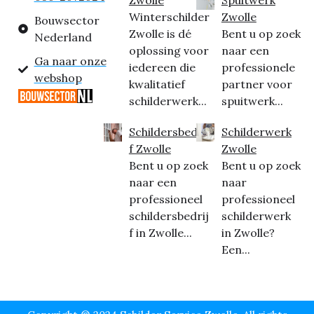
Winterschilder
Zwolle
Bouwsector
Zwolle is dé
Bent u op zoek
Nederland
oplossing voor
naar een
Ga naar onze
iedereen die
professionele
webshop
kwalitatief
partner voor
schilderwerk...
spuitwerk...
Schildersbedrij
Schilderwerk
f Zwolle
Zwolle
Bent u op zoek
Bent u op zoek
naar een
naar
professioneel
professioneel
schildersbedrij
schilderwerk
f in Zwolle...
in Zwolle?
Een...