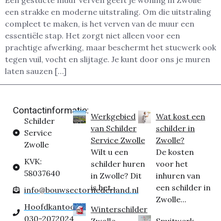
Een gestucte muur verven geeft je woning in Zwolle
een strakke en moderne uitstraling. Om die uitstraling
compleet te maken, is het verven van de muur een
essentiële stap. Het zorgt niet alleen voor een
prachtige afwerking, maar beschermt het stucwerk ook
tegen vuil, vocht en slijtage. Je kunt door ons je muren
laten sauzen […]
Contactinformatie:
Werkgebied
Wat kost een
Schilder
van Schilder
schilder in
Service
Service Zwolle
Zwolle?
Zwolle
Wilt u een
De kosten
KVK:
schilder huren
voor het
58037640
in Zwolle? Dit
inhuren van
is het...
een schilder in
info@bouwsectornederland.nl
Zwolle...
Hoofdkantoor:
Winterschilder
030-2072024
Zwolle
Spuitwerk