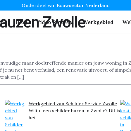
Onderdeel van Bouwsector Nederland
Sauzen Zwolle
me
Blog
Video Reviews
Werkgebied
We
nvoudige maar doeltreffende manier om jouw woning in Zwo
 je nu net bent verhuisd, een renovatie uitvoert, of simpe
strak en […]
Werkgebied van Schilder Service Zwolle
Wilt u een schilder huren in Zwolle? Dit is
het...