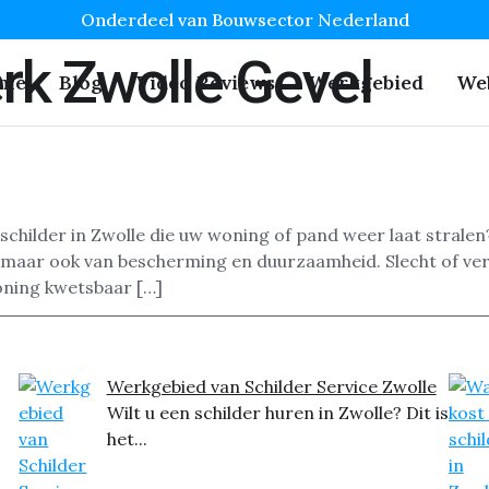
Onderdeel van Bouwsector Nederland
rk Zwolle Gevel
me
Blog
Video Reviews
Werkgebied
We
schilder in Zwolle die uw woning of pand weer laat stralen
ing, maar ook van bescherming en duurzaamheid. Slecht of ve
ning kwetsbaar […]
Werkgebied van Schilder Service Zwolle
Wilt u een schilder huren in Zwolle? Dit is
het...