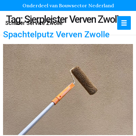
Onderdeel van Bouwsector Nederland
Tag:
Sierpleister Verven Zwolle
Schilder Service Zwolle
Spachtelputz Verven Zwolle