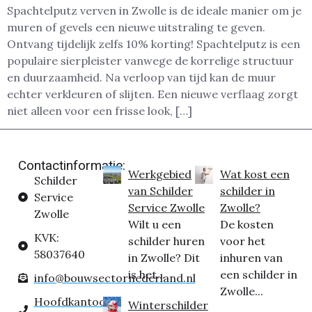
Spachtelputz verven in Zwolle is de ideale manier om je
muren of gevels een nieuwe uitstraling te geven.
Ontvang tijdelijk zelfs 10% korting! Spachtelputz is een
populaire sierpleister vanwege de korrelige structuur
en duurzaamheid. Na verloop van tijd kan de muur
echter verkleuren of slijten. Een nieuwe verflaag zorgt
niet alleen voor een frisse look, […]
Contactinformatie:
Werkgebied
Wat kost een
Schilder
van Schilder
schilder in
Service
Service Zwolle
Zwolle?
Zwolle
Wilt u een
De kosten
KVK:
schilder huren
voor het
58037640
in Zwolle? Dit
inhuren van
is het...
een schilder in
info@bouwsectornederland.nl
Zwolle...
Hoofdkantoor:
Winterschilder