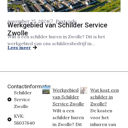
november 25, 2024
Postcode
Werkgebied van Schilder Service
Zwolle
Wilt u een schilder huren in Zwolle? Dit is het
werkgebied van ons schildersbedrijf in...
Lees meer
Contactinformatie:
Werkgebied
Wat kost een
Schilder
van Schilder
schilder in
Service
Service Zwolle
Zwolle?
Zwolle
Wilt u een
De kosten
KVK:
schilder huren
voor het
58037640
in Zwolle? Dit
inhuren van