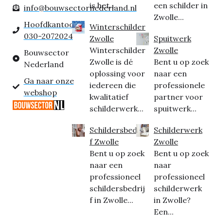
is het...
een schilder in
info@bouwsectornederland.nl
Zwolle...
Hoofdkantoor:
Winterschilder
030-2072024
Zwolle
Spuitwerk
Winterschilder
Zwolle
Bouwsector
Zwolle is dé
Bent u op zoek
Nederland
oplossing voor
naar een
Ga naar onze
iedereen die
professionele
webshop
kwalitatief
partner voor
schilderwerk...
spuitwerk...
Schildersbedrij
Schilderwerk
f Zwolle
Zwolle
Bent u op zoek
Bent u op zoek
naar een
naar
professioneel
professioneel
schildersbedrij
schilderwerk
f in Zwolle...
in Zwolle?
Een...