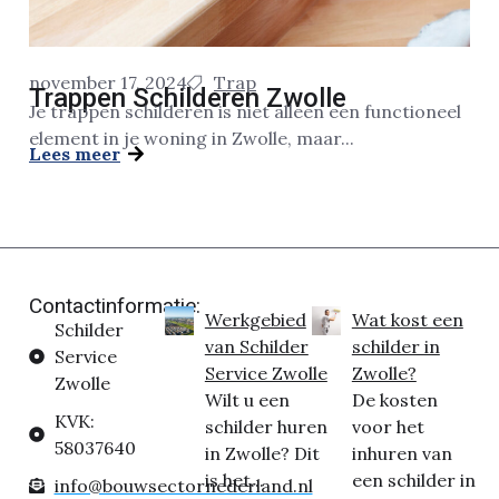
november 17, 2024
Trap
Trappen Schilderen Zwolle
Je trappen schilderen is niet alleen een functioneel
element in je woning in Zwolle, maar...
Lees meer
Contactinformatie:
Werkgebied
Wat kost een
Schilder
van Schilder
schilder in
Service
Service Zwolle
Zwolle?
Zwolle
Wilt u een
De kosten
KVK:
schilder huren
voor het
58037640
in Zwolle? Dit
inhuren van
is het...
een schilder in
info@bouwsectornederland.nl