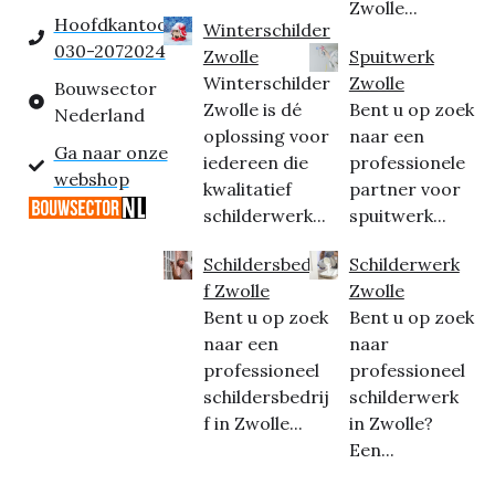
Zwolle...
Hoofdkantoor:
Winterschilder
030-2072024
Zwolle
Spuitwerk
Winterschilder
Zwolle
Bouwsector
Zwolle is dé
Bent u op zoek
Nederland
oplossing voor
naar een
Ga naar onze
iedereen die
professionele
webshop
kwalitatief
partner voor
schilderwerk...
spuitwerk...
Schildersbedrij
Schilderwerk
f Zwolle
Zwolle
Bent u op zoek
Bent u op zoek
naar een
naar
professioneel
professioneel
schildersbedrij
schilderwerk
f in Zwolle...
in Zwolle?
Een...