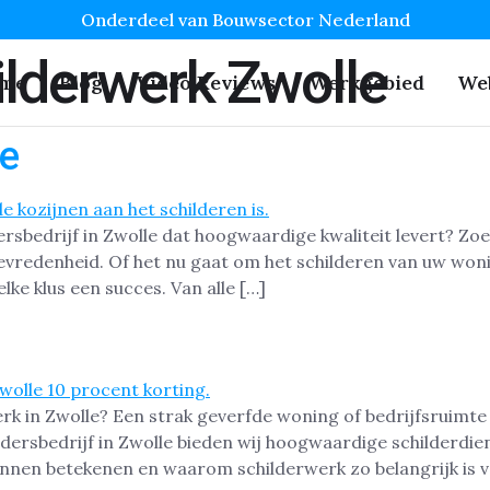
Onderdeel van Bouwsector Nederland
lderwerk Zwolle
me
Blog
Video Reviews
Werkgebied
We
le
rsbedrijf in Zwolle dat hoogwaardige kwaliteit levert? Zoek
evredenheid. Of het nu gaat om het schilderen van uw woni
ke klus een succes. Van alle […]
rk in Zwolle? Een strak geverfde woning of bedrijfsruimte
dersbedrijf in Zwolle bieden wij hoogwaardige schilderdie
unnen betekenen en waarom schilderwerk zo belangrijk is 